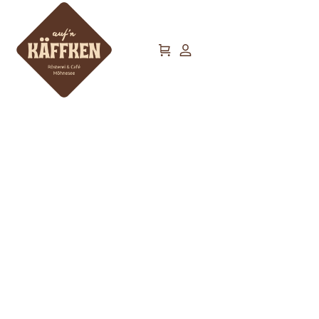
21.08.2026 After Brew im
auf`n Käffken
Home
Kaffee
21.08.2026 After Brew im auf`n Käffken
/
/